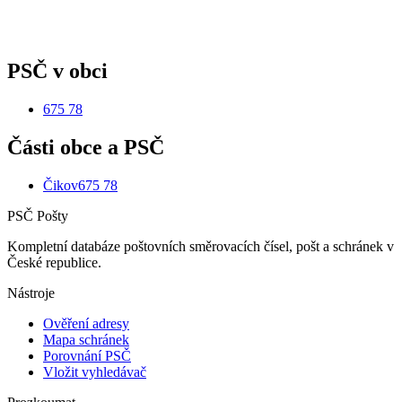
PSČ v obci
675 78
Části obce a PSČ
Čikov
675 78
PSČ Pošty
Kompletní databáze poštovních směrovacích čísel, pošt a schránek v
České republice.
Nástroje
Ověření adresy
Mapa schránek
Porovnání PSČ
Vložit vyhledávač