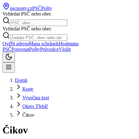
pscposty
.cz
PSČ
Pošty
Vyhledat PSČ nebo obec
Vyhledat PSČ nebo obec
Ověřit adresu
Mapa schránek
Heatmapa
PSČ
Porovnat
Pošty
Průvodce
Vložit
Domů
Kraje
Vysočina kraj
Okres Třebíč
Čikov
Čikov