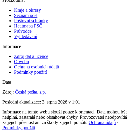
Prozkoumat
Kraje a okresy
Seznam pošt
Poštovní schránky
Heatmapa PSČ
Průvodce
Vyhledávání
Informace
Zdroj dat a licence
O webu
Ochrana osobních údajů
Podmínky použití
Data
Zdroj:
Česká pošta, s.p.
Poslední aktualizace:
3. srpna 2026 v 1:01
Informace na tomto webu slouží pouze k orientaci. Data mohou být
neúplná, zastaralá nebo obsahovat chyby. Provozovatel neodpovídá
za jejich přesnost ani za škody z jejich použití.
Ochrana údajů
·
Podmínky použití
.