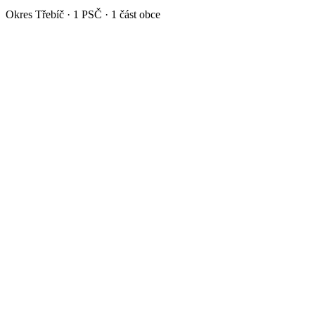
Okres
Třebíč
·
1
PSČ ·
1
část obce