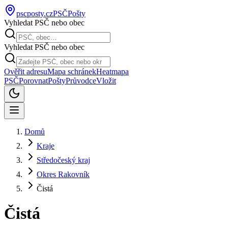
pscposty
.cz
PSČ
Pošty
Vyhledat PSČ nebo obec
Vyhledat PSČ nebo obec
Ověřit adresu
Mapa schránek
Heatmapa
PSČ
Porovnat
Pošty
Průvodce
Vložit
Domů
Kraje
Středočeský kraj
Okres Rakovník
Čistá
Čistá