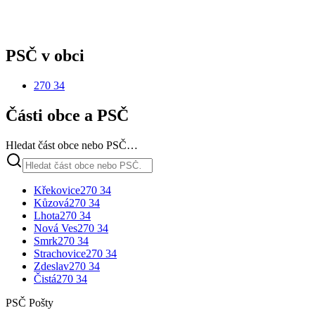
PSČ v obci
270 34
Části obce a PSČ
Hledat část obce nebo PSČ…
Křekovice
270 34
Kůzová
270 34
Lhota
270 34
Nová Ves
270 34
Smrk
270 34
Strachovice
270 34
Zdeslav
270 34
Čistá
270 34
PSČ Pošty