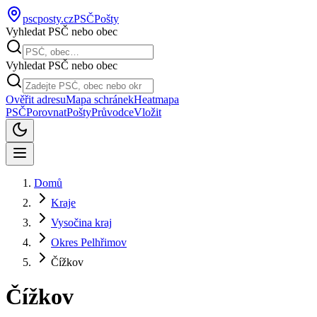
pscposty
.cz
PSČ
Pošty
Vyhledat PSČ nebo obec
Vyhledat PSČ nebo obec
Ověřit adresu
Mapa schránek
Heatmapa
PSČ
Porovnat
Pošty
Průvodce
Vložit
Domů
Kraje
Vysočina kraj
Okres Pelhřimov
Čížkov
Čížkov