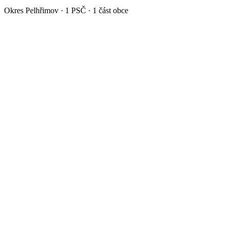
Okres
Pelhřimov
·
1
PSČ ·
1
část obce