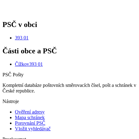
PSČ v obci
393 01
Části obce a PSČ
Čížkov
393 01
PSČ Pošty
Kompletní databáze poštovních směrovacích čísel, pošt a schránek v
České republice.
Nástroje
Ověření adresy
Mapa schránek
Porovnání PSČ
Vložit vyhledávač