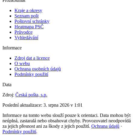
Prozkoumat
Kraje a okresy
Seznam pošt
Poštovní schránky
Heatmapa PSČ
Průvodce
Vyhledávání
Informace
Zdroj dat a licence
O webu
Ochrana osobních údajů
Podmínky použití
Data
Zdroj:
Česká pošta, s.p.
Poslední aktualizace:
3. srpna 2026 v 1:01
Informace na tomto webu slouží pouze k orientaci. Data mohou být
neúplná, zastaralá nebo obsahovat chyby. Provozovatel neodpovídá
za jejich přesnost ani za škody z jejich použití.
Ochrana údajů
·
Podmínky použití
.