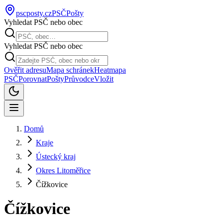
pscposty
.cz
PSČ
Pošty
Vyhledat PSČ nebo obec
Vyhledat PSČ nebo obec
Ověřit adresu
Mapa schránek
Heatmapa
PSČ
Porovnat
Pošty
Průvodce
Vložit
Domů
Kraje
Ústecký kraj
Okres Litoměřice
Čížkovice
Čížkovice