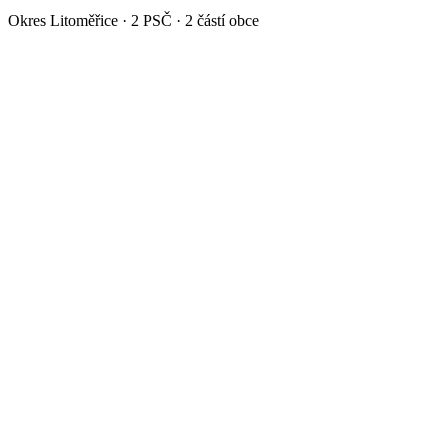
Okres
Litoměřice
·
2
PSČ ·
2
částí obce