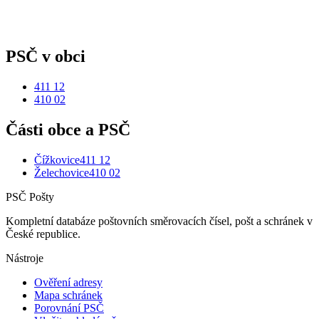
PSČ v obci
411 12
410 02
Části obce a PSČ
Čížkovice
411 12
Želechovice
410 02
PSČ Pošty
Kompletní databáze poštovních směrovacích čísel, pošt a schránek v
České republice.
Nástroje
Ověření adresy
Mapa schránek
Porovnání PSČ