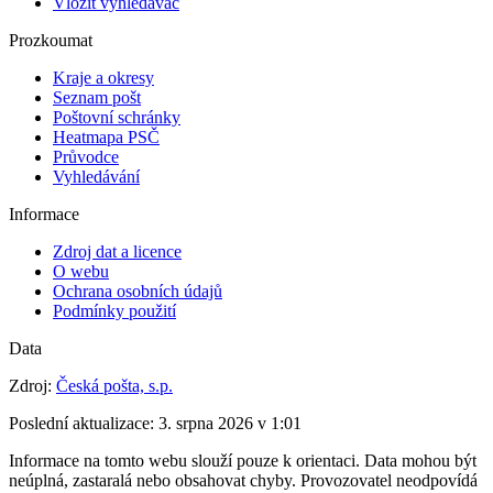
Vložit vyhledávač
Prozkoumat
Kraje a okresy
Seznam pošt
Poštovní schránky
Heatmapa PSČ
Průvodce
Vyhledávání
Informace
Zdroj dat a licence
O webu
Ochrana osobních údajů
Podmínky použití
Data
Zdroj:
Česká pošta, s.p.
Poslední aktualizace:
3. srpna 2026 v 1:01
Informace na tomto webu slouží pouze k orientaci. Data mohou být
neúplná, zastaralá nebo obsahovat chyby. Provozovatel neodpovídá