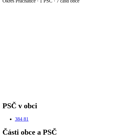
Okres
Prachatice
·
1
PSČ ·
7
částí obce
PSČ v obci
384 81
Části obce a PSČ