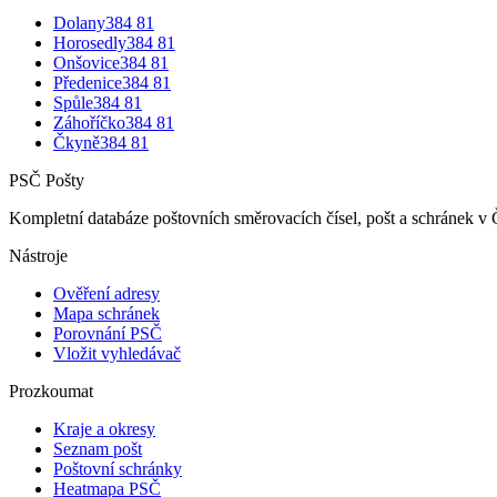
Dolany
384 81
Horosedly
384 81
Onšovice
384 81
Předenice
384 81
Spůle
384 81
Záhoříčko
384 81
Čkyně
384 81
PSČ Pošty
Kompletní databáze poštovních směrovacích čísel, pošt a schránek v 
Nástroje
Ověření adresy
Mapa schránek
Porovnání PSČ
Vložit vyhledávač
Prozkoumat
Kraje a okresy
Seznam pošt
Poštovní schránky
Heatmapa PSČ