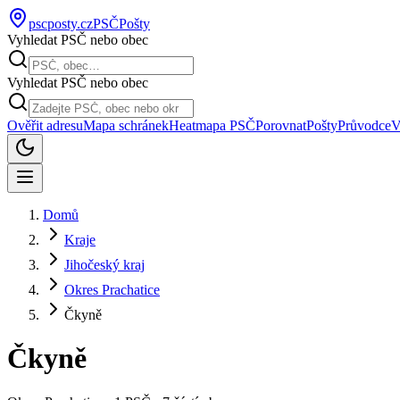
pscposty
.cz
PSČ
Pošty
Vyhledat PSČ nebo obec
Vyhledat PSČ nebo obec
Ověřit adresu
Mapa schránek
Heatmapa PSČ
Porovnat
Pošty
Průvodce
V
Domů
Kraje
Jihočeský kraj
Okres Prachatice
Čkyně
Čkyně