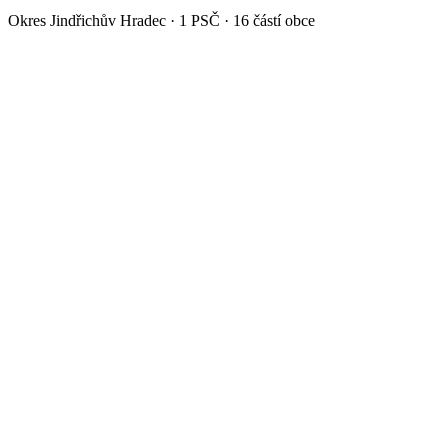
Okres
Jindřichův Hradec
·
1
PSČ ·
16
částí obce