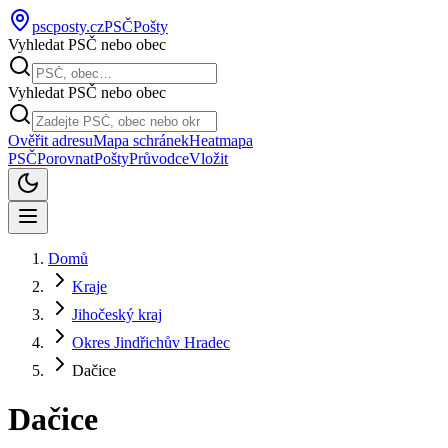
pscposty
.cz
PSČ
Pošty
Vyhledat PSČ nebo obec
Vyhledat PSČ nebo obec
Ověřit adresu
Mapa schránek
Heatmapa
PSČ
Porovnat
Pošty
Průvodce
Vložit
Domů
Kraje
Jihočeský kraj
Okres Jindřichův Hradec
Dačice
Dačice