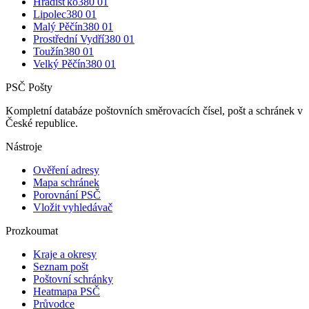
Hradišťko
380 01
Lipolec
380 01
Malý Pěčín
380 01
Prostřední Vydří
380 01
Toužín
380 01
Velký Pěčín
380 01
PSČ Pošty
Kompletní databáze poštovních směrovacích čísel, pošt a schránek v
České republice.
Nástroje
Ověření adresy
Mapa schránek
Porovnání PSČ
Vložit vyhledávač
Prozkoumat
Kraje a okresy
Seznam pošt
Poštovní schránky
Heatmapa PSČ
Průvodce