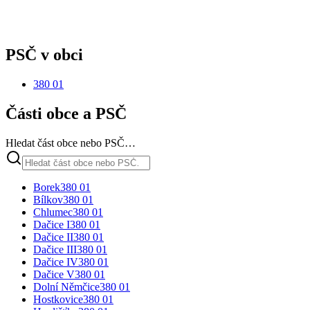
PSČ v obci
380 01
Části obce a PSČ
Hledat část obce nebo PSČ…
Borek
380 01
Bílkov
380 01
Chlumec
380 01
Dačice I
380 01
Dačice II
380 01
Dačice III
380 01
Dačice IV
380 01
Dačice V
380 01
Dolní Němčice
380 01
Hostkovice
380 01