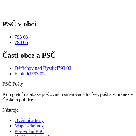
PSČ v obci
793 03
793 05
Části obce a PSČ
Dětřichov nad Bystřicí
793 03
Krahulčí
793 05
PSČ Pošty
Kompletní databáze poštovních směrovacích čísel, pošt a schránek v
České republice.
Nástroje
Ověření adresy
Mapa schránek
Porovnání PSČ