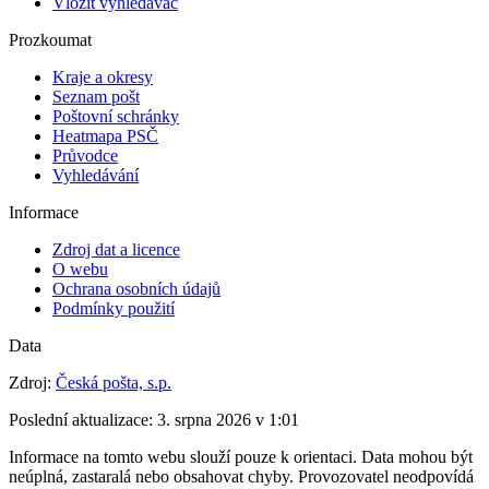
Vložit vyhledávač
Prozkoumat
Kraje a okresy
Seznam pošt
Poštovní schránky
Heatmapa PSČ
Průvodce
Vyhledávání
Informace
Zdroj dat a licence
O webu
Ochrana osobních údajů
Podmínky použití
Data
Zdroj:
Česká pošta, s.p.
Poslední aktualizace:
3. srpna 2026 v 1:01
Informace na tomto webu slouží pouze k orientaci. Data mohou být
neúplná, zastaralá nebo obsahovat chyby. Provozovatel neodpovídá