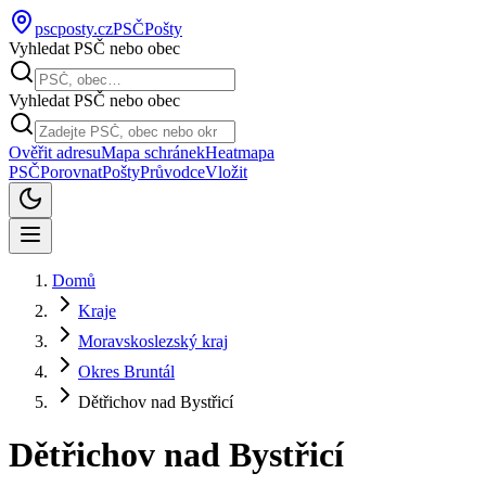
pscposty
.cz
PSČ
Pošty
Vyhledat PSČ nebo obec
Vyhledat PSČ nebo obec
Ověřit adresu
Mapa schránek
Heatmapa
PSČ
Porovnat
Pošty
Průvodce
Vložit
Domů
Kraje
Moravskoslezský kraj
Okres Bruntál
Dětřichov nad Bystřicí
Dětřichov nad Bystřicí