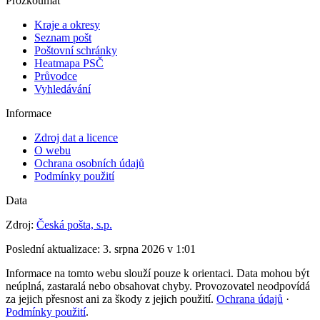
Prozkoumat
Kraje a okresy
Seznam pošt
Poštovní schránky
Heatmapa PSČ
Průvodce
Vyhledávání
Informace
Zdroj dat a licence
O webu
Ochrana osobních údajů
Podmínky použití
Data
Zdroj:
Česká pošta, s.p.
Poslední aktualizace:
3. srpna 2026 v 1:01
Informace na tomto webu slouží pouze k orientaci. Data mohou být
neúplná, zastaralá nebo obsahovat chyby. Provozovatel neodpovídá
za jejich přesnost ani za škody z jejich použití.
Ochrana údajů
·
Podmínky použití
.