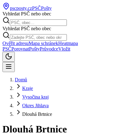
pscposty
.cz
PSČ
Pošty
Vyhledat PSČ nebo obec
Vyhledat PSČ nebo obec
Ověřit adresu
Mapa schránek
Heatmapa
PSČ
Porovnat
Pošty
Průvodce
Vložit
Domů
Kraje
Vysočina kraj
Okres Jihlava
Dlouhá Brtnice
Dlouhá Brtnice