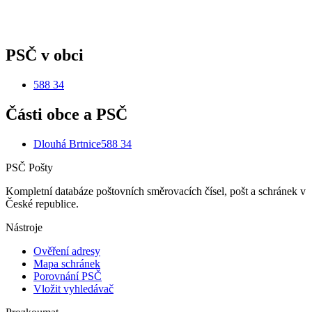
PSČ v obci
588 34
Části obce a PSČ
Dlouhá Brtnice
588 34
PSČ Pošty
Kompletní databáze poštovních směrovacích čísel, pošt a schránek v
České republice.
Nástroje
Ověření adresy
Mapa schránek
Porovnání PSČ
Vložit vyhledávač