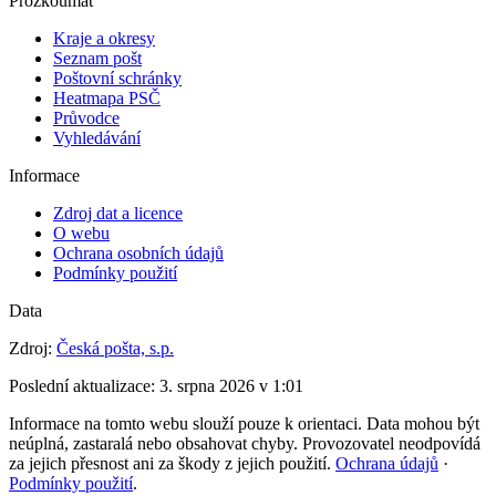
Prozkoumat
Kraje a okresy
Seznam pošt
Poštovní schránky
Heatmapa PSČ
Průvodce
Vyhledávání
Informace
Zdroj dat a licence
O webu
Ochrana osobních údajů
Podmínky použití
Data
Zdroj:
Česká pošta, s.p.
Poslední aktualizace:
3. srpna 2026 v 1:01
Informace na tomto webu slouží pouze k orientaci. Data mohou být
neúplná, zastaralá nebo obsahovat chyby. Provozovatel neodpovídá
za jejich přesnost ani za škody z jejich použití.
Ochrana údajů
·
Podmínky použití
.