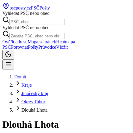
pscposty
.cz
PSČ
Pošty
Vyhledat PSČ nebo obec
Vyhledat PSČ nebo obec
Ověřit adresu
Mapa schránek
Heatmapa
PSČ
Porovnat
Pošty
Průvodce
Vložit
Domů
Kraje
Jihočeský kraj
Okres Tábor
Dlouhá Lhota
Dlouhá Lhota