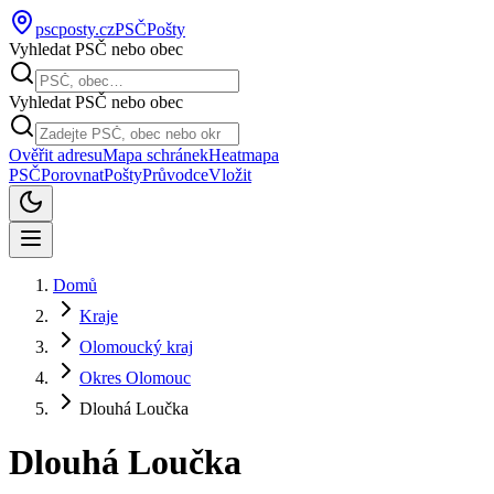
pscposty
.cz
PSČ
Pošty
Vyhledat PSČ nebo obec
Vyhledat PSČ nebo obec
Ověřit adresu
Mapa schránek
Heatmapa
PSČ
Porovnat
Pošty
Průvodce
Vložit
Domů
Kraje
Olomoucký kraj
Okres Olomouc
Dlouhá Loučka
Dlouhá Loučka