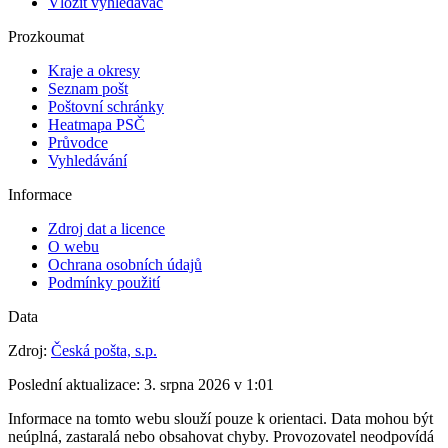
Vložit vyhledávač
Prozkoumat
Kraje a okresy
Seznam pošt
Poštovní schránky
Heatmapa PSČ
Průvodce
Vyhledávání
Informace
Zdroj dat a licence
O webu
Ochrana osobních údajů
Podmínky použití
Data
Zdroj:
Česká pošta, s.p.
Poslední aktualizace:
3. srpna 2026 v 1:01
Informace na tomto webu slouží pouze k orientaci. Data mohou být
neúplná, zastaralá nebo obsahovat chyby. Provozovatel neodpovídá