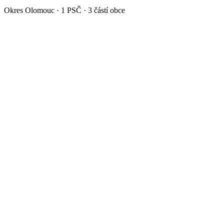
Okres
Olomouc
·
1
PSČ ·
3
částí obce