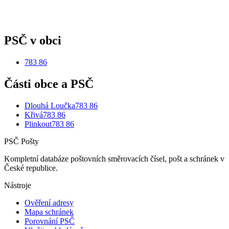
PSČ v obci
783 86
Části obce a PSČ
Dlouhá Loučka
783 86
Křivá
783 86
Plinkout
783 86
PSČ Pošty
Kompletní databáze poštovních směrovacích čísel, pošt a schránek v
České republice.
Nástroje
Ověření adresy
Mapa schránek
Porovnání PSČ