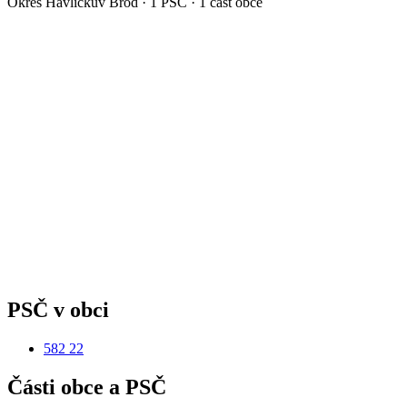
Okres
Havlíčkův Brod
·
1
PSČ ·
1
část obce
PSČ v obci
582 22
Části obce a PSČ