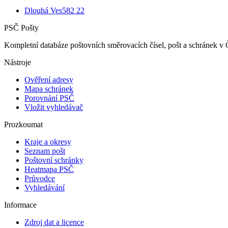
Dlouhá Ves
582 22
PSČ Pošty
Kompletní databáze poštovních směrovacích čísel, pošt a schránek v 
Nástroje
Ověření adresy
Mapa schránek
Porovnání PSČ
Vložit vyhledávač
Prozkoumat
Kraje a okresy
Seznam pošt
Poštovní schránky
Heatmapa PSČ
Průvodce
Vyhledávání
Informace
Zdroj dat a licence