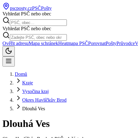
pscposty
.cz
PSČ
Pošty
Vyhledat PSČ nebo obec
Vyhledat PSČ nebo obec
Ověřit adresu
Mapa schránek
Heatmapa PSČ
Porovnat
Pošty
Průvodce
V
Domů
Kraje
Vysočina kraj
Okres Havlíčkův Brod
Dlouhá Ves
Dlouhá Ves