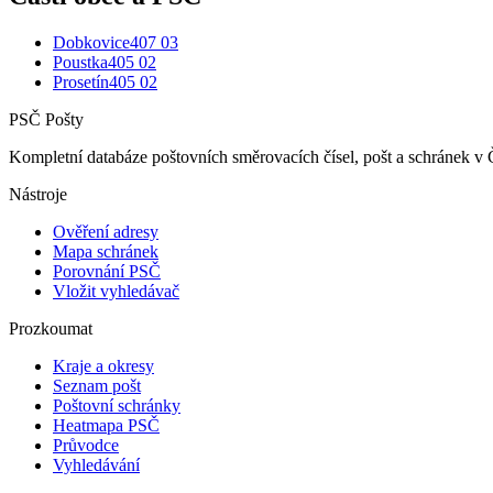
Dobkovice
407 03
Poustka
405 02
Prosetín
405 02
PSČ Pošty
Kompletní databáze poštovních směrovacích čísel, pošt a schránek v 
Nástroje
Ověření adresy
Mapa schránek
Porovnání PSČ
Vložit vyhledávač
Prozkoumat
Kraje a okresy
Seznam pošt
Poštovní schránky
Heatmapa PSČ
Průvodce
Vyhledávání