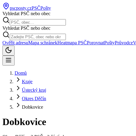
pscposty
.cz
PSČ
Pošty
Vyhledat PSČ nebo obec
Vyhledat PSČ nebo obec
Ověřit adresu
Mapa schránek
Heatmapa PSČ
Porovnat
Pošty
Průvodce
V
Domů
Kraje
Ústecký kraj
Okres Děčín
Dobkovice
Dobkovice