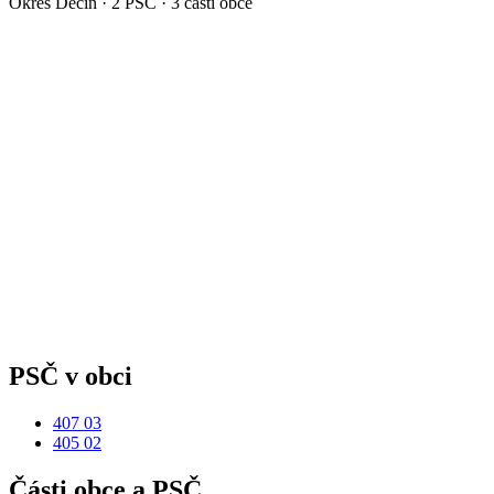
Okres
Děčín
·
2
PSČ ·
3
částí obce
PSČ v obci
407 03
405 02
Části obce a PSČ