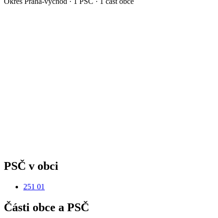
Okres
Praha-východ
·
1
PSČ ·
1
část obce
PSČ v obci
251 01
Části obce a PSČ