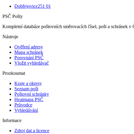
Dobřejovice
251 01
PSČ Pošty
Kompletní databáze poštovních směrovacích čísel, pošt a schránek v 
Nástroje
Ověření adresy
Mapa schránek
Porovnání PSČ
Vložit vyhledávač
Prozkoumat
Kraje a okresy
Seznam pošt
Poštovní schránky
Heatmapa PSČ
Průvodce
Vyhledávání
Informace
Zdroj dat a licence