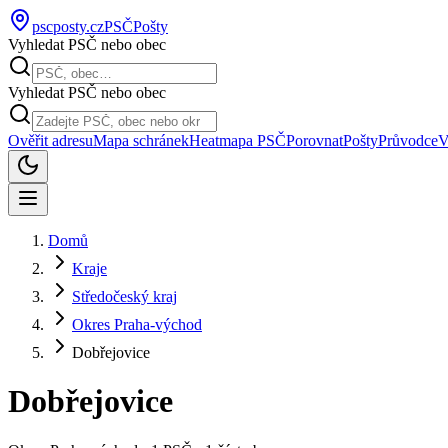
pscposty
.cz
PSČ
Pošty
Vyhledat PSČ nebo obec
Vyhledat PSČ nebo obec
Ověřit adresu
Mapa schránek
Heatmapa PSČ
Porovnat
Pošty
Průvodce
V
Domů
Kraje
Středočeský kraj
Okres Praha-východ
Dobřejovice
Dobřejovice