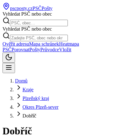
pscposty
.cz
PSČ
Pošty
Vyhledat PSČ nebo obec
Vyhledat PSČ nebo obec
Ověřit adresu
Mapa schránek
Heatmapa
PSČ
Porovnat
Pošty
Průvodce
Vložit
Domů
Kraje
Plzeňský kraj
Okres Plzeň-sever
Dobříč
Dobříč