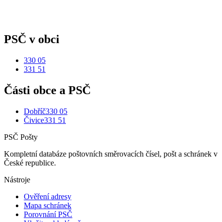
PSČ v obci
330 05
331 51
Části obce a PSČ
Dobříč
330 05
Čivice
331 51
PSČ Pošty
Kompletní databáze poštovních směrovacích čísel, pošt a schránek v
České republice.
Nástroje
Ověření adresy
Mapa schránek
Porovnání PSČ