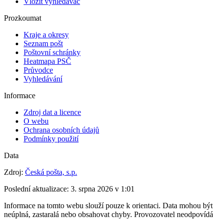
Vložit vyhledávač
Prozkoumat
Kraje a okresy
Seznam pošt
Poštovní schránky
Heatmapa PSČ
Průvodce
Vyhledávání
Informace
Zdroj dat a licence
O webu
Ochrana osobních údajů
Podmínky použití
Data
Zdroj:
Česká pošta, s.p.
Poslední aktualizace:
3. srpna 2026 v 1:01
Informace na tomto webu slouží pouze k orientaci. Data mohou být
neúplná, zastaralá nebo obsahovat chyby. Provozovatel neodpovídá