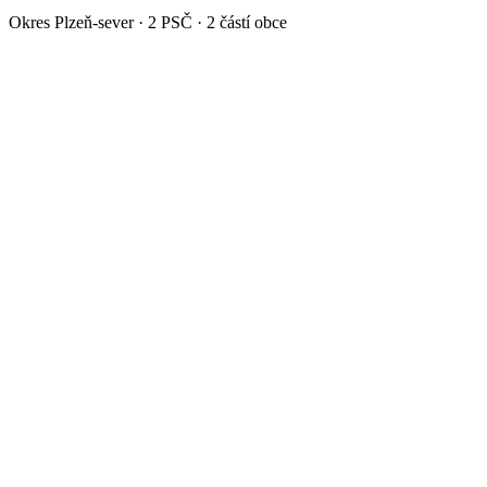
Okres
Plzeň-sever
·
2
PSČ ·
2
částí obce