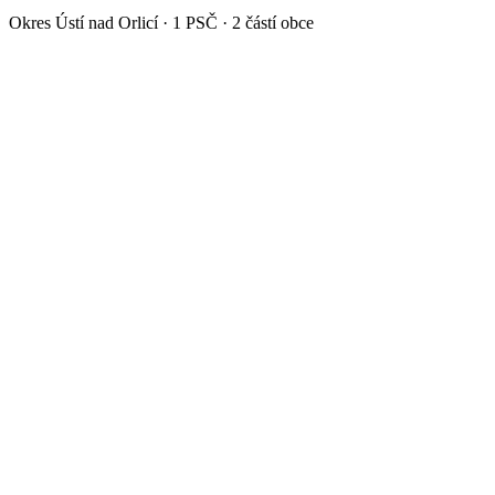
Okres
Ústí nad Orlicí
·
1
PSČ ·
2
částí obce