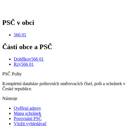
PSČ v obci
566 01
Části obce a PSČ
Dobříkov
566 01
Rzy
566 01
PSČ Pošty
Kompletní databáze poštovních směrovacích čísel, pošt a schránek v
České republice.
Nástroje
Ověření adresy
Mapa schránek
Porovnání PSČ
Vložit vyhledávač