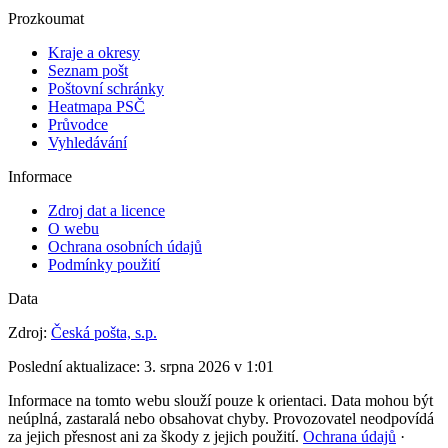
Prozkoumat
Kraje a okresy
Seznam pošt
Poštovní schránky
Heatmapa PSČ
Průvodce
Vyhledávání
Informace
Zdroj dat a licence
O webu
Ochrana osobních údajů
Podmínky použití
Data
Zdroj:
Česká pošta, s.p.
Poslední aktualizace:
3. srpna 2026 v 1:01
Informace na tomto webu slouží pouze k orientaci. Data mohou být
neúplná, zastaralá nebo obsahovat chyby. Provozovatel neodpovídá
za jejich přesnost ani za škody z jejich použití.
Ochrana údajů
·