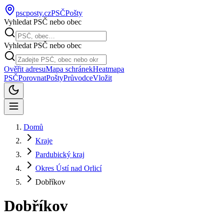
pscposty
.cz
PSČ
Pošty
Vyhledat PSČ nebo obec
Vyhledat PSČ nebo obec
Ověřit adresu
Mapa schránek
Heatmapa
PSČ
Porovnat
Pošty
Průvodce
Vložit
Domů
Kraje
Pardubický kraj
Okres Ústí nad Orlicí
Dobříkov
Dobříkov